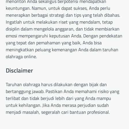
menonton Anda sekaligus berpotensi mendapatkan
keuntungan. Namun, untuk dapat sukses, Anda perlu
menerapkan berbagai strategi dan tips yang telah dibahas.
Ingatlah untuk melakukan riset yang mendalam, tetap
disiplin dalam mengelola anggaran, dan tidak membiarkan
emosi mempengaruhi keputusan Anda. Dengan pendekatan
yang tepat dan pemahaman yang baik, Anda bisa
meningkatkan peluang kemenangan Anda dalam taruhan
olahraga online.
Disclaimer
Taruhan olahraga harus dilakukan dengan bijak dan
bertanggung jawab. Pastikan Anda memahami risiko yang
terlibat dan tidak berjudi lebih dari yang Anda mampu
untuk kehilangan. Jika Anda merasa perjudian sudah
menjadi masalah, segeralah cari bantuan profesional.