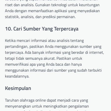
riset dan analisis. Gunakan teknologi untuk keuntungan
Anda dengan memanfaatkan aplikasi yang menyediakan
statistik, analisis, dan prediksi permainan.
10. Cari Sumber Yang Terpercaya
Ketika mencari informasi atau analisis tentang
pertandingan, pastikan Anda menggunakan sumber yang
terpercaya. Ada banyak informasi yang beredar di internet,
tetapi tidak semuanya akurat. Pastikan untuk
memverifikasi apa yang Anda baca dan hanya
menggunakan informasi dari sumber yang sudah terbukti
keandalannya.
Kesimpulan
Taruhan olahraga online dapat menjadi cara yang
menyenangkan untuk meningkatkan pengalaman