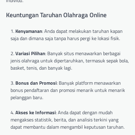
individu.
Keuntungan Taruhan Olahraga Online
Kenyamanan
: Anda dapat melakukan taruhan kapan
saja dan dimana saja tanpa harus pergi ke lokasi fisik.
Variasi Pilihan
: Banyak situs menawarkan berbagai
jenis olahraga untuk dipertaruhkan, termasuk sepak bola,
basket, tenis, dan banyak lagi.
Bonus dan Promosi
: Banyak platform menawarkan
bonus pendaftaran dan promosi menarik untuk menarik
pelanggan baru.
Akses ke Informasi
: Anda dapat dengan mudah
mengakses statistik, berita, dan analisis terkini yang
dapat membantu dalam mengambil keputusan taruhan.