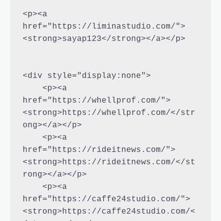
<p><a 
href="https://liminastudio.com/">
<strong>sayap123</strong></a></p>

<div style="display:none">

    <p><a 
href="https://whellprof.com/">
<strong>https://whellprof.com/</str
ong></a></p>

    <p><a 
href="https://rideitnews.com/">
<strong>https://rideitnews.com/</st
rong></a></p>

    <p><a 
href="https://caffe24studio.com/">
<strong>https://caffe24studio.com/<