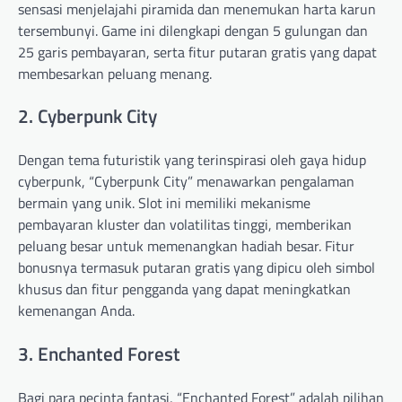
sensasi menjelajahi piramida dan menemukan harta karun
tersembunyi. Game ini dilengkapi dengan 5 gulungan dan
25 garis pembayaran, serta fitur putaran gratis yang dapat
membesarkan peluang menang.
2. Cyberpunk City
Dengan tema futuristik yang terinspirasi oleh gaya hidup
cyberpunk, “Cyberpunk City” menawarkan pengalaman
bermain yang unik. Slot ini memiliki mekanisme
pembayaran kluster dan volatilitas tinggi, memberikan
peluang besar untuk memenangkan hadiah besar. Fitur
bonusnya termasuk putaran gratis yang dipicu oleh simbol
khusus dan fitur pengganda yang dapat meningkatkan
kemenangan Anda.
3. Enchanted Forest
Bagi para pecinta fantasi, “Enchanted Forest” adalah pilihan