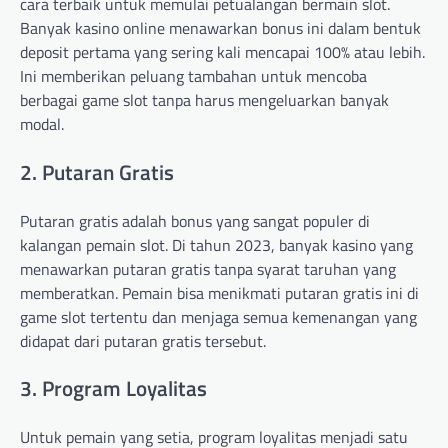
cara terbaik untuk memulai petualangan bermain slot.
Banyak kasino online menawarkan bonus ini dalam bentuk
deposit pertama yang sering kali mencapai 100% atau lebih.
Ini memberikan peluang tambahan untuk mencoba
berbagai game slot tanpa harus mengeluarkan banyak
modal.
2. Putaran Gratis
Putaran gratis adalah bonus yang sangat populer di
kalangan pemain slot. Di tahun 2023, banyak kasino yang
menawarkan putaran gratis tanpa syarat taruhan yang
memberatkan. Pemain bisa menikmati putaran gratis ini di
game slot tertentu dan menjaga semua kemenangan yang
didapat dari putaran gratis tersebut.
3. Program Loyalitas
Untuk pemain yang setia, program loyalitas menjadi satu