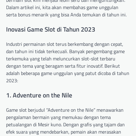
bermain slot kini menjadi lebih seru dan menguntungkan.
Dalam artikel ini, kita akan membahas game unggulan
serta bonus menarik yang bisa Anda temukan di tahun ini.
Inovasi Game Slot di Tahun 2023
Industri permainan slot terus berkembang dengan cepat,
dan tahun ini tidak terkecuali. Banyak pengembang game
terkemuka yang telah meluncurkan slot-slot terbaru
dengan tema yang beragam serta fitur inovatif. Berikut
adalah beberapa game unggulan yang patut dicoba di tahun
2023:
1. Adventure on the Nile
Game slot berjudul “Adventure on the Nile” menawarkan
pengalaman bermain yang memukau dengan tema
petualangan di Mesir kuno. Dengan grafis yang tajam dan
efek suara yang mendebarkan, pemain akan merasakan