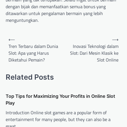
dengan bijak dan memanfaatkan semua bonus yang
ditawarkan untuk pengalaman bermain yang lebih
menguntungkan.
Post
⟵
⟶
navigation
Tren Terbaru dalam Dunia
Inovasi Teknologi dalam
Slot: Apa yang Harus
Slot: Dari Mesin Klasik ke
Diketahui Pemain?
Slot Online
Related Posts
Top Tips for Maximizing Your Profits in Online Slot
Play
Introduction Online slot games are a popular form of
entertainment for many people, but they can also be a
great…