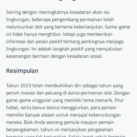
Seiring dengan meningkatnya kesadaran akan isu
lingkungan, beberapa pengembang permainan telah
meluncurkan slot yang bertema keberlanjutan. Game-game
ini tidak hanya menghibur, tetapi juga memberikan
informasi dan pesan positif tentang pentingnya menjaga
lingkungan. Ini adalah langkah positif yang menyatukan
kesenangan bermain dengan kesadaran sosial.
Kesimpulan
Tahun 2023 telah membuktikan diri sebagai tahun yang
penuh inovasi dan peluang di dunia permainan slot. Dengan
game-game unggulan yang memiliki tema menarik, fitur
hebat, serta bonus-bonus menggiurkan, para pemain
memiliki banyak alasan untuk menjajal keberuntungan
mereka. Baik Anda seorang pemula maupun pemain
berpengalaman, tahun ini menjanjikan pengalaman
bermain yang tak terlupakan. Selalu ingat untuk bermain