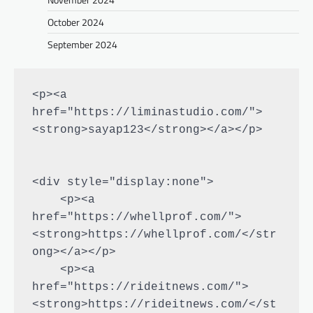
October 2024
September 2024
<p><a 
href="https://liminastudio.com/">
<strong>sayap123</strong></a></p>

<div style="display:none">

    <p><a 
href="https://whellprof.com/">
<strong>https://whellprof.com/</str
ong></a></p>

    <p><a 
href="https://rideitnews.com/">
<strong>https://rideitnews.com/</st