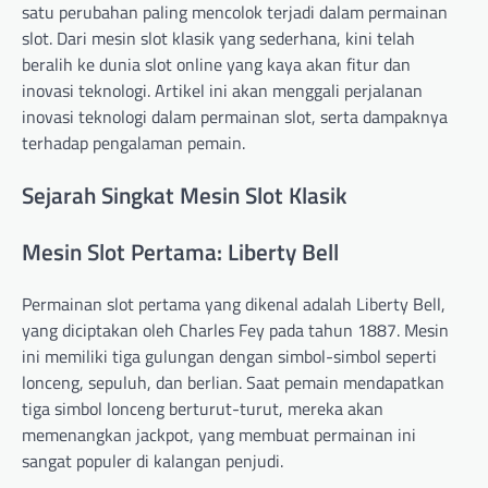
satu perubahan paling mencolok terjadi dalam permainan
slot. Dari mesin slot klasik yang sederhana, kini telah
beralih ke dunia slot online yang kaya akan fitur dan
inovasi teknologi. Artikel ini akan menggali perjalanan
inovasi teknologi dalam permainan slot, serta dampaknya
terhadap pengalaman pemain.
Sejarah Singkat Mesin Slot Klasik
Mesin Slot Pertama: Liberty Bell
Permainan slot pertama yang dikenal adalah Liberty Bell,
yang diciptakan oleh Charles Fey pada tahun 1887. Mesin
ini memiliki tiga gulungan dengan simbol-simbol seperti
lonceng, sepuluh, dan berlian. Saat pemain mendapatkan
tiga simbol lonceng berturut-turut, mereka akan
memenangkan jackpot, yang membuat permainan ini
sangat populer di kalangan penjudi.