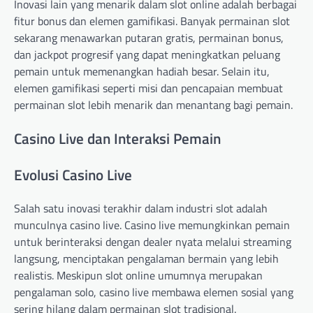
Inovasi lain yang menarik dalam slot online adalah berbagai
fitur bonus dan elemen gamifikasi. Banyak permainan slot
sekarang menawarkan putaran gratis, permainan bonus,
dan jackpot progresif yang dapat meningkatkan peluang
pemain untuk memenangkan hadiah besar. Selain itu,
elemen gamifikasi seperti misi dan pencapaian membuat
permainan slot lebih menarik dan menantang bagi pemain.
Casino Live dan Interaksi Pemain
Evolusi Casino Live
Salah satu inovasi terakhir dalam industri slot adalah
munculnya casino live. Casino live memungkinkan pemain
untuk berinteraksi dengan dealer nyata melalui streaming
langsung, menciptakan pengalaman bermain yang lebih
realistis. Meskipun slot online umumnya merupakan
pengalaman solo, casino live membawa elemen sosial yang
sering hilang dalam permainan slot tradisional.