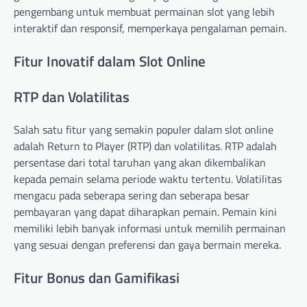
pengembang untuk membuat permainan slot yang lebih
interaktif dan responsif, memperkaya pengalaman pemain.
Fitur Inovatif dalam Slot Online
RTP dan Volatilitas
Salah satu fitur yang semakin populer dalam slot online
adalah Return to Player (RTP) dan volatilitas. RTP adalah
persentase dari total taruhan yang akan dikembalikan
kepada pemain selama periode waktu tertentu. Volatilitas
mengacu pada seberapa sering dan seberapa besar
pembayaran yang dapat diharapkan pemain. Pemain kini
memiliki lebih banyak informasi untuk memilih permainan
yang sesuai dengan preferensi dan gaya bermain mereka.
Fitur Bonus dan Gamifikasi