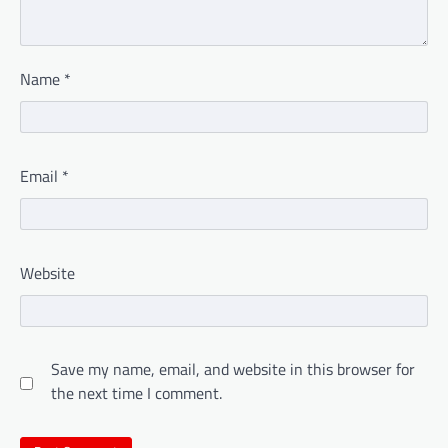
Name
*
Email
*
Website
Save my name, email, and website in this browser for
the next time I comment.