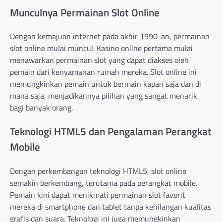
Munculnya Permainan Slot Online
Dengan kemajuan internet pada akhir 1990-an, permainan
slot online mulai muncul. Kasino online pertama mulai
menawarkan permainan slot yang dapat diakses oleh
pemain dari kenyamanan rumah mereka. Slot online ini
memungkinkan pemain untuk bermain kapan saja dan di
mana saja, menjadikannya pilihan yang sangat menarik
bagi banyak orang.
Teknologi HTML5 dan Pengalaman Perangkat
Mobile
Dengan perkembangan teknologi HTML5, slot online
semakin berkembang, terutama pada perangkat mobile.
Pemain kini dapat menikmati permainan slot favorit
mereka di smartphone dan tablet tanpa kehilangan kualitas
grafis dan suara. Teknologi ini juga memungkinkan