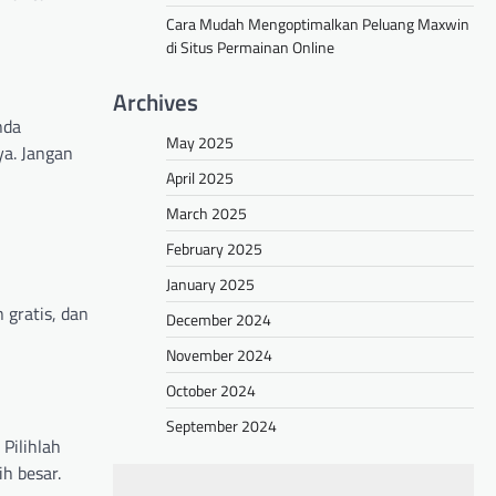
Cara Mudah Mengoptimalkan Peluang Maxwin
di Situs Permainan Online
Archives
nda
May 2025
ya. Jangan
April 2025
March 2025
February 2025
January 2025
 gratis, dan
December 2024
November 2024
October 2024
September 2024
Pilihlah
h besar.