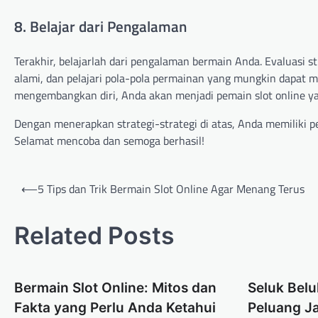
8. Belajar dari Pengalaman
Terakhir, belajarlah dari pengalaman bermain Anda. Evaluasi
alami, dan pelajari pola-pola permainan yang mungkin dapat
mengembangkan diri, Anda akan menjadi pemain slot online yan
Dengan menerapkan strategi-strategi di atas, Anda memiliki p
Selamat mencoba dan semoga berhasil!
Post
⟵
5 Tips dan Trik Bermain Slot Online Agar Menang Terus
navigation
Related Posts
Bermain Slot Online: Mitos dan
Seluk Belu
Fakta yang Perlu Anda Ketahui
Peluang J