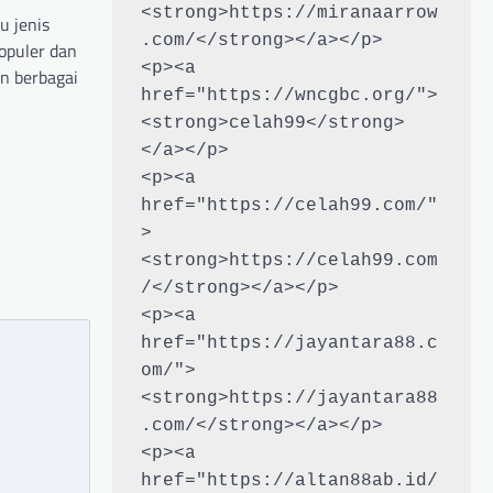
<strong>https://miranaarrow
u jenis
.com/</strong></a></p>

opuler dan
<p><a 
n berbagai
href="https://wncgbc.org/">
<strong>celah99</strong>
</a></p>

<p><a 
href="https://celah99.com/"
>
<strong>https://celah99.com
/</strong></a></p>

<p><a 
href="https://jayantara88.c
om/">
<strong>https://jayantara88
.com/</strong></a></p>

<p><a 
href="https://altan88ab.id/