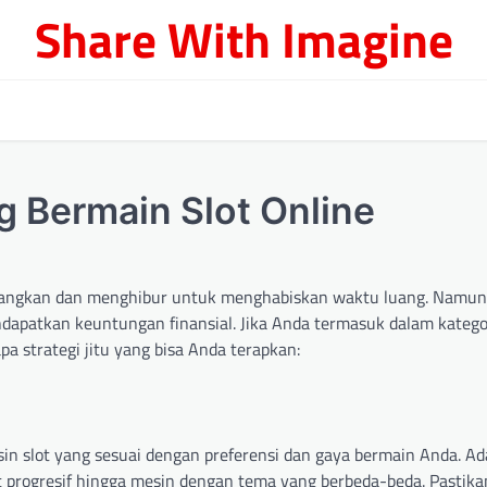
Share With Imagine
g Bermain Slot Online
enangkan dan menghibur untuk menghabiskan waktu luang. Namun,
ndapatkan keuntungan finansial. Jika Anda termasuk dalam katego
a strategi jitu yang bisa Anda terapkan:
n slot yang sesuai dengan preferensi dan gaya bermain Anda. Ad
pot progresif hingga mesin dengan tema yang berbeda-beda. Pastik