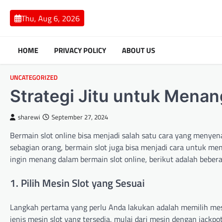
Skip
to
Thu, Aug 6, 2026
content
HOME
PRIVACY POLICY
ABOUT US
UNCATEGORIZED
Strategi Jitu untuk Menan
sharewi
September 27, 2024
Bermain slot online bisa menjadi salah satu cara yang meny
sebagian orang, bermain slot juga bisa menjadi cara untuk me
ingin menang dalam bermain slot online, berikut adalah beberap
1. Pilih Mesin Slot yang Sesuai
Langkah pertama yang perlu Anda lakukan adalah memilih mesi
jenis mesin slot yang tersedia, mulai dari mesin dengan jack