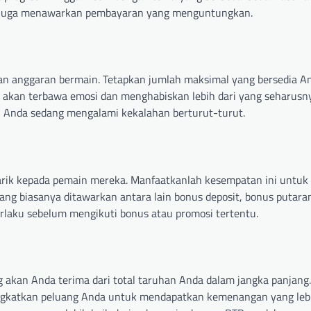
api juga menawarkan pembayaran yang menguntungkan.
asan anggaran bermain. Tetapkan jumlah maksimal yang bersedia A
k akan terbawa emosi dan menghabiskan lebih dari yang seharusn
 Anda sedang mengalami kekalahan berturut-turut.
arik kepada pemain mereka. Manfaatkanlah kesempatan ini untuk
 biasanya ditawarkan antara lain bonus deposit, bonus putaran
berlaku sebelum mengikuti bonus atau promosi tertentu.
akan Anda terima dari total taruhan Anda dalam jangka panjang. 
ningkatkan peluang Anda untuk mendapatkan kemenangan yang lebi