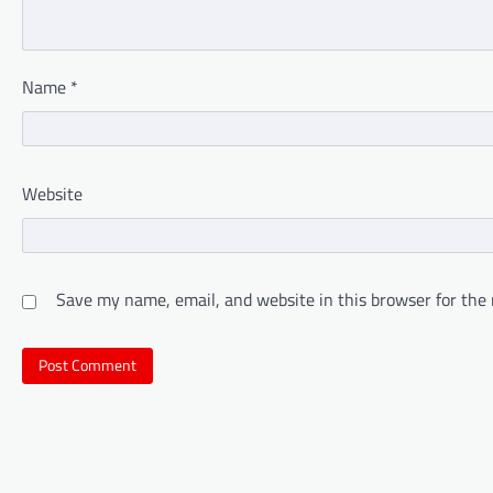
Name
*
Website
Save my name, email, and website in this browser for the