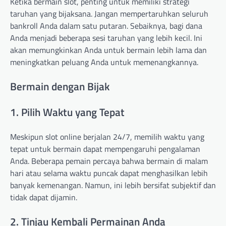
Ketika bermain slot, penting untuk memiliki strategi
taruhan yang bijaksana. Jangan mempertaruhkan seluruh
bankroll Anda dalam satu putaran. Sebaiknya, bagi dana
Anda menjadi beberapa sesi taruhan yang lebih kecil. Ini
akan memungkinkan Anda untuk bermain lebih lama dan
meningkatkan peluang Anda untuk memenangkannya.
Bermain dengan Bijak
1. Pilih Waktu yang Tepat
Meskipun slot online berjalan 24/7, memilih waktu yang
tepat untuk bermain dapat mempengaruhi pengalaman
Anda. Beberapa pemain percaya bahwa bermain di malam
hari atau selama waktu puncak dapat menghasilkan lebih
banyak kemenangan. Namun, ini lebih bersifat subjektif dan
tidak dapat dijamin.
2. Tinjau Kembali Permainan Anda