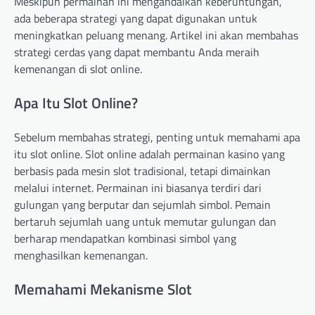
Meskipun permainan ini mengandalkan keberuntungan,
ada beberapa strategi yang dapat digunakan untuk
meningkatkan peluang menang. Artikel ini akan membahas
strategi cerdas yang dapat membantu Anda meraih
kemenangan di slot online.
Apa Itu Slot Online?
Sebelum membahas strategi, penting untuk memahami apa
itu slot online. Slot online adalah permainan kasino yang
berbasis pada mesin slot tradisional, tetapi dimainkan
melalui internet. Permainan ini biasanya terdiri dari
gulungan yang berputar dan sejumlah simbol. Pemain
bertaruh sejumlah uang untuk memutar gulungan dan
berharap mendapatkan kombinasi simbol yang
menghasilkan kemenangan.
Memahami Mekanisme Slot