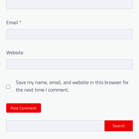
Email
*
Website
Save my name, email, and website in this browser for
the next time I comment.
Search