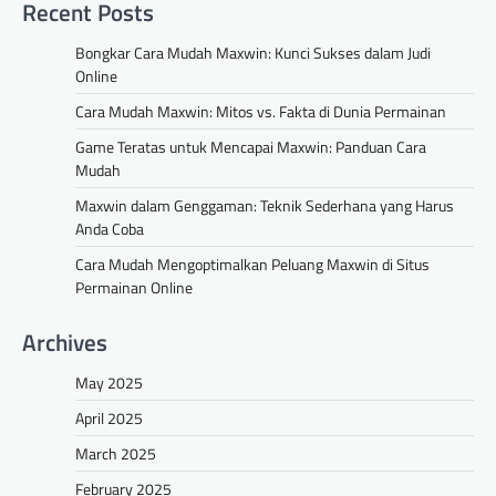
Recent Posts
Bongkar Cara Mudah Maxwin: Kunci Sukses dalam Judi
Online
Cara Mudah Maxwin: Mitos vs. Fakta di Dunia Permainan
Game Teratas untuk Mencapai Maxwin: Panduan Cara
Mudah
Maxwin dalam Genggaman: Teknik Sederhana yang Harus
Anda Coba
Cara Mudah Mengoptimalkan Peluang Maxwin di Situs
Permainan Online
Archives
May 2025
April 2025
March 2025
February 2025