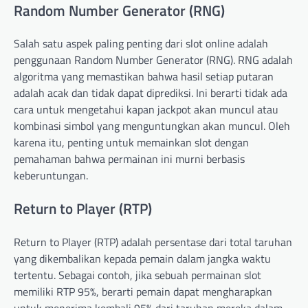
Random Number Generator (RNG)
Salah satu aspek paling penting dari slot online adalah
penggunaan Random Number Generator (RNG). RNG adalah
algoritma yang memastikan bahwa hasil setiap putaran
adalah acak dan tidak dapat diprediksi. Ini berarti tidak ada
cara untuk mengetahui kapan jackpot akan muncul atau
kombinasi simbol yang menguntungkan akan muncul. Oleh
karena itu, penting untuk memainkan slot dengan
pemahaman bahwa permainan ini murni berbasis
keberuntungan.
Return to Player (RTP)
Return to Player (RTP) adalah persentase dari total taruhan
yang dikembalikan kepada pemain dalam jangka waktu
tertentu. Sebagai contoh, jika sebuah permainan slot
memiliki RTP 95%, berarti pemain dapat mengharapkan
untuk menerima kembali 95% dari taruhan mereka dalam