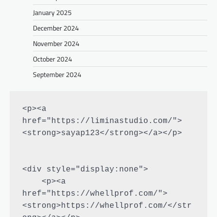
January 2025
December 2024
November 2024
October 2024
September 2024
<p><a 
href="https://liminastudio.com/">
<strong>sayap123</strong></a></p>

<div style="display:none">

    <p><a 
href="https://whellprof.com/">
<strong>https://whellprof.com/</str