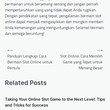
permainan untuk bersenang-senang dan jangan pernah
mempertaruhkan uang yang tidak dapat Anda rugikan.
Dengan pendekatan yang tepat, pengalaman bermain slot
online dapat menjadi mengasyikkan dan mungkin memberi
Anda kemenangan yang menguntungkan. Selamat bermain
dan semoga beruntung!
Post
⟵
⟶
navigation
Panduan Lengkap: Cara
Slot Online: Cara Memilih
Bermain Slot Online untuk
Game yang Tepat untuk
Pemula
Menang Besar
Related Posts
Taking Your Online Slot Game to the Next Level: Tips
and Tricks for Success