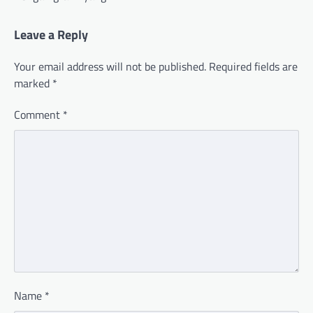
Leave a Reply
Your email address will not be published.
Required fields are
marked
*
Comment
*
Name
*