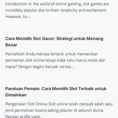
Introduction In the world of online gaming, slot games are
incredibly popular due to their simplicity and excitement.
However, to…
Cara Memilih Slot Gacor: Strategi untuk Menang
Besar
Pernahkah Anda merasa tertarik untuk memainkan
permainan slot online tetapi tidak tahu harus mulai dari
mana? Dengan begitu banyak variasi…
Panduan Pemain: Cara Memilih Slot Terbaik untuk
Dimainkan
Pengenalan Slot Online Slot online telah menjadi salah satu
jenis permainan kasino paling populer di seluruh dunia.
Dengan grafik yang…