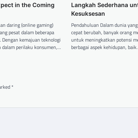
pect in the Coming
Langkah Sederhana un
Kesuksesan
an daring (online gaming)
Pendahuluan Dalam dunia yang
ang pesat dalam beberapa
cepat berubah, banyak orang me
r. Dengan kemajuan teknologi
untuk meningkatkan potensi m
n dalam perilaku konsumen,…
berbagai aspek kehidupan, baik
marked
*