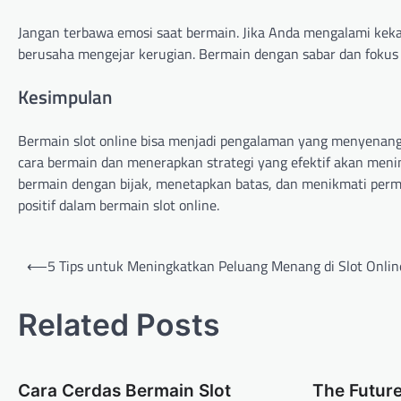
Jangan terbawa emosi saat bermain. Jika Anda mengalami keka
berusaha mengejar kerugian. Bermain dengan sabar dan foku
Kesimpulan
Bermain slot online bisa menjadi pengalaman yang menyenan
cara bermain dan menerapkan strategi yang efektif akan men
bermain dengan bijak, menetapkan batas, dan menikmati per
positif dalam bermain slot online.
Post
⟵
5 Tips untuk Meningkatkan Peluang Menang di Slot Onlin
navigation
Related Posts
Cara Cerdas Bermain Slot
The Future