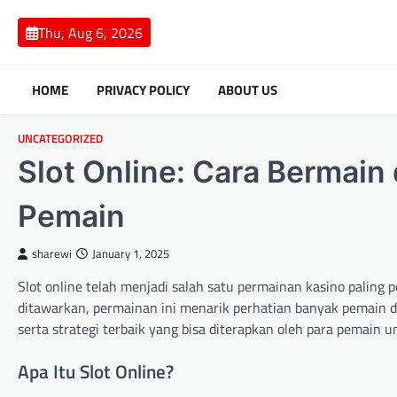
Skip
to
Thu, Aug 6, 2026
content
HOME
PRIVACY POLICY
ABOUT US
UNCATEGORIZED
Slot Online: Cara Bermain 
Pemain
sharewi
January 1, 2025
Slot online telah menjadi salah satu permainan kasino palin
ditawarkan, permainan ini menarik perhatian banyak pemain da
serta strategi terbaik yang bisa diterapkan oleh para pemai
Apa Itu Slot Online?