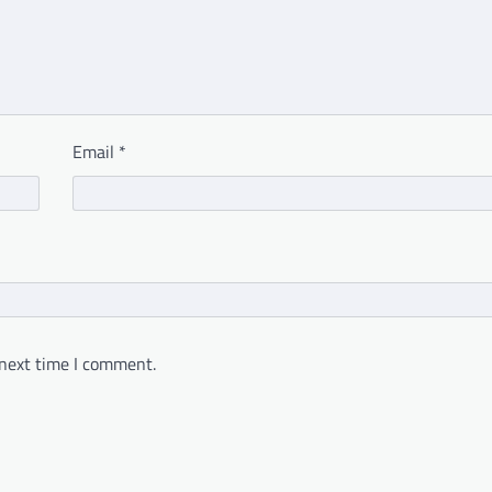
Email
*
 next time I comment.