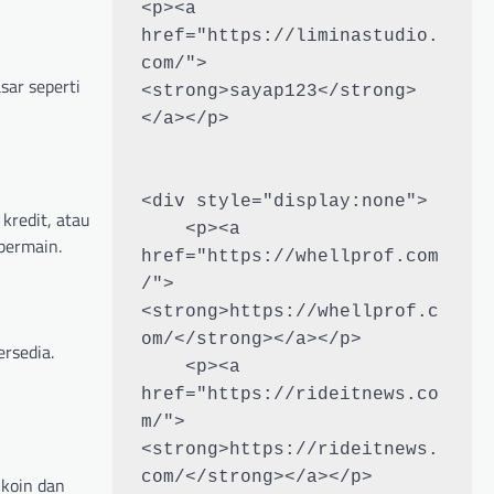
<p><a 
href="https://liminastudio.
com/">
sar seperti
<strong>sayap123</strong>
</a></p>

<div style="display:none">

kredit, atau
    <p><a 
bermain.
href="https://whellprof.com
/">
<strong>https://whellprof.c
om/</strong></a></p>

ersedia.
    <p><a 
href="https://rideitnews.co
m/">
<strong>https://rideitnews.
com/</strong></a></p>

 koin dan