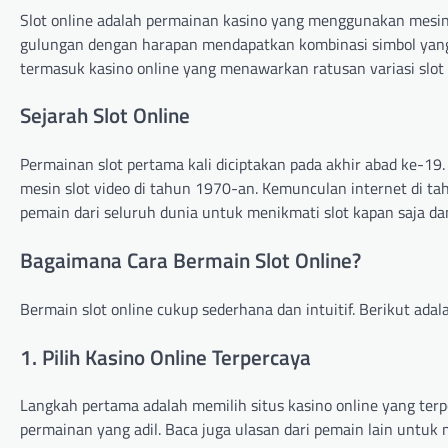
Slot online adalah permainan kasino yang menggunakan mesin
gulungan dengan harapan mendapatkan kombinasi simbol yang 
termasuk kasino online yang menawarkan ratusan variasi slot 
Sejarah Slot Online
Permainan slot pertama kali diciptakan pada akhir abad ke-19.
mesin slot video di tahun 1970-an. Kemunculan internet di
pemain dari seluruh dunia untuk menikmati slot kapan saja dan
Bagaimana Cara Bermain Slot Online?
Bermain slot online cukup sederhana dan intuitif. Berikut ada
1. Pilih Kasino Online Terpercaya
Langkah pertama adalah memilih situs kasino online yang terp
permainan yang adil. Baca juga ulasan dari pemain lain untu