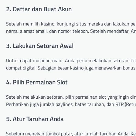
2. Daftar dan Buat Akun
Setelah memilih kasino, kunjungi situs mereka dan lakukan p
nama, alamat email, dan nomor telepon. Setelah mendaftar, 
3. Lakukan Setoran Awal
Untuk dapat mulai bermain, Anda perlu melakukan setoran. Pil
dompet digital. Sebagian besar kasino juga menawarkan bonu
4. Pilih Permainan Slot
Setelah melakukan setoran, pilih permainan slot yang ingin di
Perhatikan juga jumlah paylines, batas taruhan, dan RTP (Retur
5. Atur Taruhan Anda
Sebelum menekan tombol putar, atur jumlah taruhan Anda. Keb