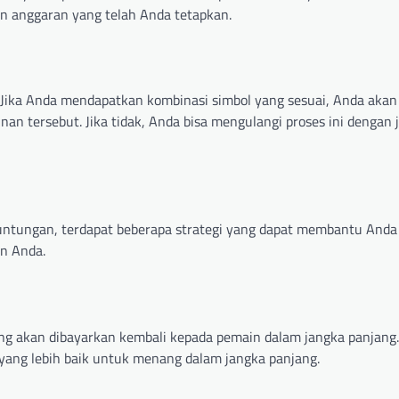
n anggaran yang telah Anda tetapkan.
. Jika Anda mendapatkan kombinasi simbol yang sesuai, Anda akan
 tersebut. Jika tidak, Anda bisa mengulangi proses ini dengan 
untungan, terdapat beberapa strategi yang dapat membantu Anda
n Anda.
ang akan dibayarkan kembali kepada pemain dalam jangka panjang. 
 yang lebih baik untuk menang dalam jangka panjang.