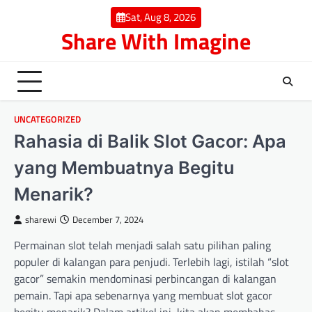
Skip
Sat, Aug 8, 2026
to
Share With Imagine
content
UNCATEGORIZED
Rahasia di Balik Slot Gacor: Apa
yang Membuatnya Begitu
Menarik?
sharewi
December 7, 2024
Permainan slot telah menjadi salah satu pilihan paling
populer di kalangan para penjudi. Terlebih lagi, istilah “slot
gacor” semakin mendominasi perbincangan di kalangan
pemain. Tapi apa sebenarnya yang membuat slot gacor