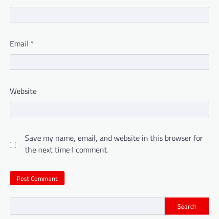
Email
*
Website
Save my name, email, and website in this browser for
the next time I comment.
Search