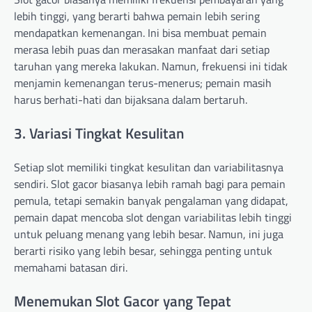
lebih tinggi, yang berarti bahwa pemain lebih sering
mendapatkan kemenangan. Ini bisa membuat pemain
merasa lebih puas dan merasakan manfaat dari setiap
taruhan yang mereka lakukan. Namun, frekuensi ini tidak
menjamin kemenangan terus-menerus; pemain masih
harus berhati-hati dan bijaksana dalam bertaruh.
3. Variasi Tingkat Kesulitan
Setiap slot memiliki tingkat kesulitan dan variabilitasnya
sendiri. Slot gacor biasanya lebih ramah bagi para pemain
pemula, tetapi semakin banyak pengalaman yang didapat,
pemain dapat mencoba slot dengan variabilitas lebih tinggi
untuk peluang menang yang lebih besar. Namun, ini juga
berarti risiko yang lebih besar, sehingga penting untuk
memahami batasan diri.
Menemukan Slot Gacor yang Tepat