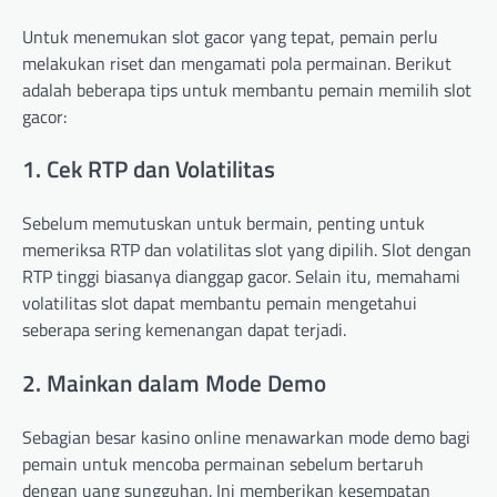
Untuk menemukan slot gacor yang tepat, pemain perlu
melakukan riset dan mengamati pola permainan. Berikut
adalah beberapa tips untuk membantu pemain memilih slot
gacor:
1. Cek RTP dan Volatilitas
Sebelum memutuskan untuk bermain, penting untuk
memeriksa RTP dan volatilitas slot yang dipilih. Slot dengan
RTP tinggi biasanya dianggap gacor. Selain itu, memahami
volatilitas slot dapat membantu pemain mengetahui
seberapa sering kemenangan dapat terjadi.
2. Mainkan dalam Mode Demo
Sebagian besar kasino online menawarkan mode demo bagi
pemain untuk mencoba permainan sebelum bertaruh
dengan uang sungguhan. Ini memberikan kesempatan