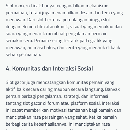
Slot modern tidak hanya mengandalkan mekanisme
permainan, tetapi juga menampilkan desain dan tema yang
menawan. Dari slot bertema petualangan hingga slot
dengan elemen film atau ikonik, visual yang memukau dan
suara yang menarik membuat pengalaman bermain
semakin seru. Pemain sering tertarik pada grafik yang
menawan, animasi halus, dan cerita yang menarik di balik
setiap permainan.
4. Komunitas dan Interaksi Sosial
Slot gacor juga mendatangkan komunitas pemain yang
aktif, baik secara daring maupun secara langsung. Banyak
pemain berbagi pengalaman, strategi, dan informasi
tentang slot gacor di forum atau platform sosial. Interaksi
ini dapat memberikan motivasi tambahan bagi pemain dan
menciptakan rasa persaingan yang sehat. Ketika pemain
berbagi cerita keberhasilannya, ini menciptakan rasa