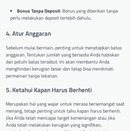
Bonus Tanpa Deposit
: Bonus yang diberikan tanpa
perlu melakukan deposit terlebih dahulu.
4. Atur Anggaran
Sebelum mulai bermain, penting untuk menetapkan batas
anggaran. Tentukan jumlah yang bersedia Anda habiskan
dan patuhi batas tersebut. Ini akan membantu Anda
menghindari kerugian besar dan tetap bisa menikmati
permainan tanpa tekanan.
5. Ketahui Kapan Harus Berhenti
Merupakan hal yang wajar untuk merasa bersemangat saat
menang, tetapi penting untuk tahu kapan harus berhenti.
Jika Anda telah mencapai target kemenangan atau jika
Anda telah melakukan kerugian yang signifikan,