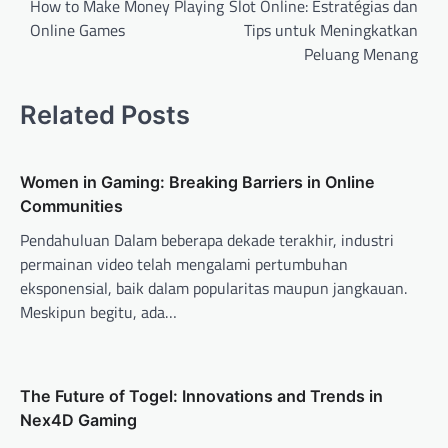
navigation
How to Make Money Playing
Slot Online: Estratégias dan
Online Games
Tips untuk Meningkatkan
Peluang Menang
Related Posts
Women in Gaming: Breaking Barriers in Online
Communities
Pendahuluan Dalam beberapa dekade terakhir, industri
permainan video telah mengalami pertumbuhan
eksponensial, baik dalam popularitas maupun jangkauan.
Meskipun begitu, ada…
The Future of Togel: Innovations and Trends in
Nex4D Gaming