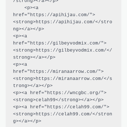
/strong></a></p>

    <p><a 
href="https://apihijau.com/">
<strong>https://apihijau.com/</stro
ng></a></p>

<p><a 
href="https://gilbeyvodmix.com/">
<strong>https://gilbeyvodmix.com/</
strong></a></p>

<p><a 
href="https://miranaarrow.com/">
<strong>https://miranaarrow.com/</s
trong></a></p>

<p><a href="https://wncgbc.org/">
<strong>celah99</strong></a></p>

<p><a href="https://celah99.com/">
<strong>https://celah99.com/</stron
g></a></p>
