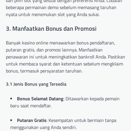
dan pilih slot yang sesuai dengan preferensi Anda. Cobalah
beberapa permainan demo sebelum memasang taruhan
nyata untuk menemukan slot yang Anda sukai.
3. Manfaatkan Bonus dan Promosi
Banyak kasino online menawarkan bonus pendaftaran,
putaran gratis, dan promosi lainnya. Manfaatkan
penawaran ini untuk meningkatkan bankroll Anda. Pastikan
untuk membaca syarat dan ketentuan sebelum mengklaim
bonus, termasuk persyaratan taruhan.
3.1 Jenis Bonus yang Tersedia
Bonus Selamat Datang
: Ditawarkan kepada pemain
baru saat mendaftar.
Putaran Gratis
: Kesempatan untuk bermain tanpa
menggunakan uang Anda sendiri.