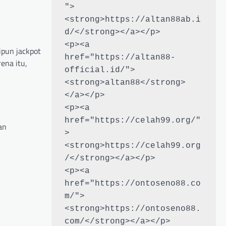
">
<strong>https://altan88ab.i
d/</strong></a></p>

<p><a 
ipun jackpot
href="https://altan88-
ena itu,
official.id/">
<strong>altan88</strong>
</a></p>

<p><a 
href="https://celah99.org/"
an
>
<strong>https://celah99.org
/</strong></a></p>

<p><a 
href="https://ontoseno88.co
m/">
<strong>https://ontoseno88.
com/</strong></a></p>
