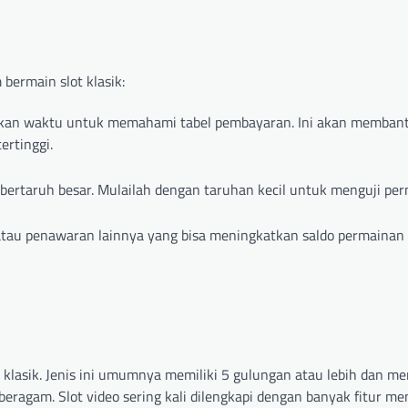
bermain slot klasik:
kan waktu untuk memahami tabel pembayaran. Ini akan memban
rtinggi.
ertaruh besar. Mulailah dengan taruhan kecil untuk menguji per
tau penawaran lainnya yang bisa meningkatkan saldo permainan
ot klasik. Jenis ini umumnya memiliki 5 gulungan atau lebih dan 
beragam. Slot video sering kali dilengkapi dengan banyak fitur men