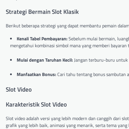
Strategi Bermain Slot Klasik
Berikut beberapa strategi yang dapat membantu pemain dalam 
Kenali Tabel Pembayaran:
Sebelum mulai bermain, luang
mengetahui kombinasi simbol mana yang memberi bayaran te
Mulai dengan Taruhan Kecil:
Jangan terburu-buru untuk b
Manfaatkan Bonus:
Cari tahu tentang bonus sambutan a
Slot Video
Karakteristik Slot Video
Slot video adalah versi yang lebih modern dan canggih dari sl
grafik yang lebih baik, animasi yang menarik, serta tema yang 