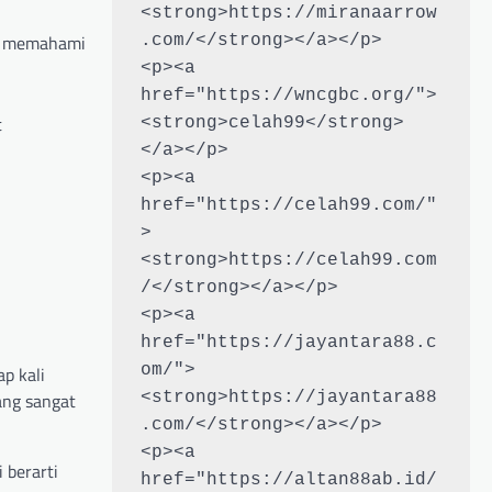
<strong>https://miranaarrow
k memahami
.com/</strong></a></p>

<p><a 
href="https://wncgbc.org/">
t
<strong>celah99</strong>
</a></p>

<p><a 
href="https://celah99.com/"
>
<strong>https://celah99.com
/</strong></a></p>

<p><a 
href="https://jayantara88.c
om/">
p kali
ang sangat
<strong>https://jayantara88
.com/</strong></a></p>

<p><a 
 berarti
href="https://altan88ab.id/