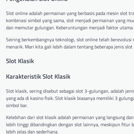
Slot online adalah permainan yang berbasis pada mesin slot
kombinasi simbol yang sama, slot menjadi permainan yang m
dan memutar gulungan. Keberuntungan menjadi faktor utama 
Seiring berkembangnya teknologi, slot online telah berevolus
menarik. Mari kita gali lebih dalam tentang beberapa jenis slo
Slot Klasik
Karakteristik Slot Klasik
Slot klasik, sering disebut sebagai slot 3-gulungan, adalah jenis
yang ada di kasino fisik. Slot klasik biasanya memiliki 3 gulun
simbol bar.
Kelebihan dari slot klasik adalah permainan yang langsung da
lebih tinggi dibandingkan dengan slot lainnya, meskipun fitu
lebih jelas dan sederhana.