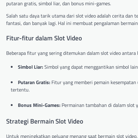
putaran gratis, simbol liar, dan bonus mini-games.
Salah satu daya tarik utama dari slot video adalah cerita dan
fantasi, dan banyak lagi. Hal ini membuat pengalaman bermain 
Fitur-fitur dalam Slot Video
Beberapa fitur yang sering ditemukan dalam slot video antara l
Simbol Liar:
Simbol yang dapat menggantikan simbol la
Putaran Gratis:
Fitur yang memberi pemain kesempatan u
tertentu.
Bonus Mini-Games:
Permainan tambahan di dalam slot 
Strategi Bermain Slot Video
Untuk meningkatkan peluang menang saat bermain slot video, 