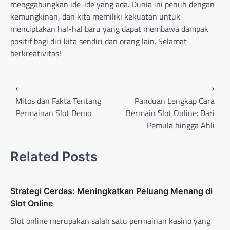
menggabungkan ide-ide yang ada. Dunia ini penuh dengan
kemungkinan, dan kita memiliki kekuatan untuk
menciptakan hal-hal baru yang dapat membawa dampak
positif bagi diri kita sendiri dan orang lain. Selamat
berkreativitas!
Post
⟵
⟶
navigation
Mitos dan Fakta Tentang
Panduan Lengkap Cara
Permainan Slot Demo
Bermain Slot Online: Dari
Pemula hingga Ahli
Related Posts
Strategi Cerdas: Meningkatkan Peluang Menang di
Slot Online
Slot online merupakan salah satu permainan kasino yang