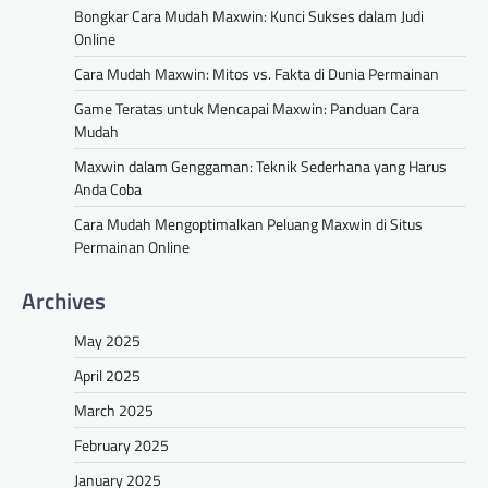
Bongkar Cara Mudah Maxwin: Kunci Sukses dalam Judi
Online
Cara Mudah Maxwin: Mitos vs. Fakta di Dunia Permainan
Game Teratas untuk Mencapai Maxwin: Panduan Cara
Mudah
Maxwin dalam Genggaman: Teknik Sederhana yang Harus
Anda Coba
Cara Mudah Mengoptimalkan Peluang Maxwin di Situs
Permainan Online
Archives
May 2025
April 2025
March 2025
February 2025
January 2025