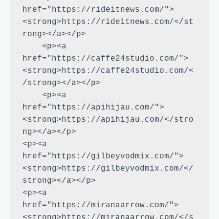
href="https://rideitnews.com/">
<strong>https://rideitnews.com/</st
rong></a></p>

    <p><a 
href="https://caffe24studio.com/">
<strong>https://caffe24studio.com/<
/strong></a></p>

    <p><a 
href="https://apihijau.com/">
<strong>https://apihijau.com/</stro
ng></a></p>

<p><a 
href="https://gilbeyvodmix.com/">
<strong>https://gilbeyvodmix.com/</
strong></a></p>

<p><a 
href="https://miranaarrow.com/">
<strong>https://miranaarrow.com/</s