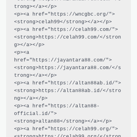
trong></a></p>

<p><a href="https://wncgbc.org/">
<strong>celah99</strong></a></p>

<p><a href="https://celah99.com/">
<strong>https://celah99.com/</stron
g></a></p>

<p><a 
href="https://jayantara88.com/">
<strong>https://jayantara88.com/</s
trong></a></p>

<p><a href="https://altan88ab.id/">
<strong>https://altan88ab.id/</stro
ng></a></p>

<p><a href="https://altan88-
official.id/">
<strong>altan88</strong></a></p>

<p><a href="https://celah99.org/">
<strong>https://celah99.org/</stron