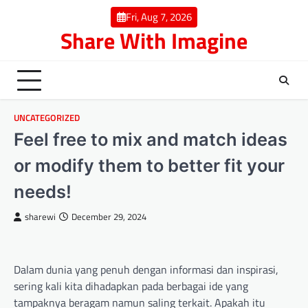
Skip
Fri, Aug 7, 2026
to
Share With Imagine
content
UNCATEGORIZED
Feel free to mix and match ideas
or modify them to better fit your
needs!
sharewi
December 29, 2024
Dalam dunia yang penuh dengan informasi dan inspirasi,
sering kali kita dihadapkan pada berbagai ide yang
tampaknya beragam namun saling terkait. Apakah itu