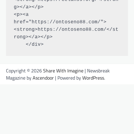
g></a></p>

<p><a 
href="https://ontoseno88.com/">
<strong>https://ontoseno88.com/</st
rong></a></p>

    </div>
Copyright © 2026
Share With Imagine
| Newsbreak
Magazine by
Ascendoor
| Powered by
WordPress
.