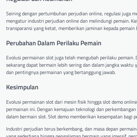
Seiring dengan pertumbuhan perjudian online, regulasi juga 
mengatur industri perjudian online dan melindungi pemain. K
transparansi yang ketat, memberikan jaminan kepada pemain
Perubahan Dalam Perilaku Pemain
Evolusi permainan slot juga telah mengubah perilaku pemain.
sekarang dapat bermain lebih sering dan dalam jangka waktu 
dan pentingnya permainan yang bertanggung jawab.
Kesimpulan
Evolusi permainan slot dari mesin fisik hingga slot demo onl
permainan ini. Dengan kemajuan teknologi dan perkembangan ka
dalam bermain slot. Slot demo memberikan kesempatan bagi pe
Industri perjudian terus berkembang, dan masa depan permain
yang sederhana hingga pengalaman bermain yang imersif, perm