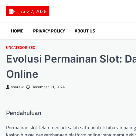
Skip
to
Fri, Aug 7, 2026
content
HOME
PRIVACY POLICY
ABOUT US
UNCATEGORIZED
Evolusi Permainan Slot: Da
Online
sharewi
December 21, 2024
Pendahuluan
Permainan slot telah menjadi salah satu bentuk hiburan paling p
kasino hingga pengembangan platform online yang memungki