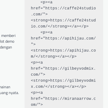
    <p><a 
href="https://caffe24studio
.com/">
<strong>https://caffe24stud
io.com/</strong></a></p>

    <p><a 
i memberi
href="https://apihijau.com/
Slot demo
">
n dengan
<strong>https://apihijau.co
m/</strong></a></p>

<p><a 
href="https://gilbeyvodmix.
com/">
<strong>https://gilbeyvodmi
mainan
x.com/</strong></a></p>

uang nyata.
<p><a 
href="https://miranaarrow.c
om/">