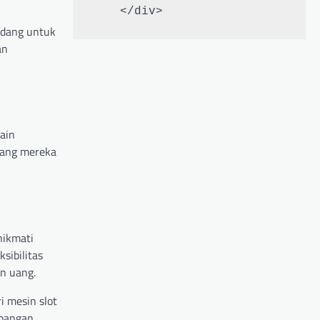
    </div>
ndang untuk
an
ain
uang mereka
nikmati
sibilitas
n uang.
i mesin slot
mbangan