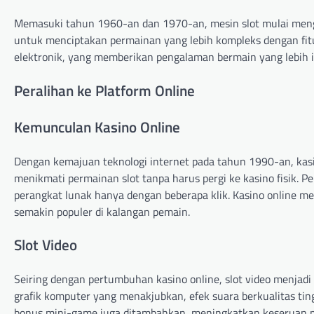
Memasuki tahun 1960-an dan 1970-an, mesin slot mulai men
untuk menciptakan permainan yang lebih kompleks dengan fitur
elektronik, yang memberikan pengalaman bermain yang lebih i
Peralihan ke Platform Online
Kemunculan Kasino Online
Dengan kemajuan teknologi internet pada tahun 1990-an, kas
menikmati permainan slot tanpa harus pergi ke kasino fisik. 
perangkat lunak hanya dengan beberapa klik. Kasino online 
semakin populer di kalangan pemain.
Slot Video
Seiring dengan pertumbuhan kasino online, slot video menjadi
grafik komputer yang menakjubkan, efek suara berkualitas tingg
bonus mini-game juga ditambahkan, meningkatkan keseruan 