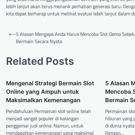
lebih lanjut akan terus menarik perhatian generasi baru. Den
kita dapat berharap untuk melihat evolusi lebih lanjut dalam
Post
⟵
5 Alasan Mengapa Anda Harus Mencoba Slot Demo Sebe
navigation
Bermain Secara Nyata
Related Posts
Mengenal Strategi Bermain Slot
5 Alasan 
Online yang Ampuh untuk
Mencoba S
Maksimalkan Kemenangan
Bermain S
Pendahuluan Permainan slot online telah
Permainan slo
menjadi sangat populer di kalangan
hiburan yang p
penggemar judi online. Namun, untuk
di dunia nyat
mendapatkan kemenangan yang maksimal
Dengan…