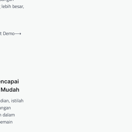
lebih besar,
ot Demo
⟶
encapai
a Mudah
ian, istilah
angan
n dalam
pemain