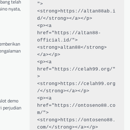
bang telah
">
ino nyata,
<strong>https://altan88ab.i
d/</strong></a></p>

<p><a 
href="https://altan88-
official.id/">
memberikan
<strong>altan88</strong>
pengalaman
</a></p>

<p><a 
href="https://celah99.org/"
>
<strong>https://celah99.org
/</strong></a></p>

<p><a 
slot demo
href="https://ontoseno88.co
i perjudian
m/">
<strong>https://ontoseno88.
com/</strong></a></p>
