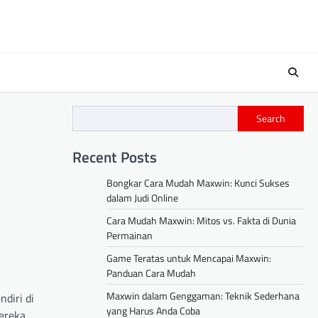
Search
Recent Posts
Bongkar Cara Mudah Maxwin: Kunci Sukses
dalam Judi Online
Cara Mudah Maxwin: Mitos vs. Fakta di Dunia
Permainan
Game Teratas untuk Mencapai Maxwin:
Panduan Cara Mudah
Maxwin dalam Genggaman: Teknik Sederhana
ndiri di
yang Harus Anda Coba
ereka,