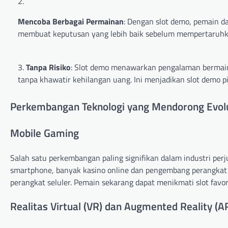
Mencoba Berbagai Permainan
: Dengan slot demo, pemain d
membuat keputusan yang lebih baik sebelum mempertaruhk
Tanpa Risiko
: Slot demo menawarkan pengalaman bermain
tanpa khawatir kehilangan uang. Ini menjadikan slot demo pi
Perkembangan Teknologi yang Mendorong Evolu
Mobile Gaming
Salah satu perkembangan paling signifikan dalam industri pe
smartphone, banyak kasino online dan pengembang perangkat 
perangkat seluler. Pemain sekarang dapat menikmati slot favor
Realitas Virtual (VR) dan Augmented Reality (A