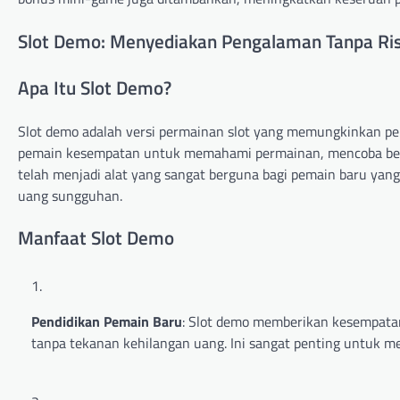
Slot Demo: Menyediakan Pengalaman Tanpa Ris
Apa Itu Slot Demo?
Slot demo adalah versi permainan slot yang memungkinkan pe
pemain kesempatan untuk memahami permainan, mencoba berbag
telah menjadi alat yang sangat berguna bagi pemain baru yang
uang sungguhan.
Manfaat Slot Demo
Pendidikan Pemain Baru
: Slot demo memberikan kesempat
tanpa tekanan kehilangan uang. Ini sangat penting untuk 