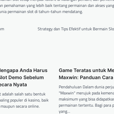
gan pemahaman yang lebih baik tentang permainan dan akses yang 
 dunia permainan slot di tahun-tahun mendatang.
lum
Strategy dan Tips Efektif untuk Bermain Sl
Mengapa Anda Harus
Game Teratas untuk M
lot Demo Sebelum
Maxwin: Panduan Car
ecara Nyata
Pendahuluan Dalam dunia perjud
"Maxwin" merujuk pada kemen
t adalah salah satu bentuk
maksimum yang bisa didapatka
aling populer di kasino, baik
permainan tertentu. Bagi para 
a maupun secara online.
yang…