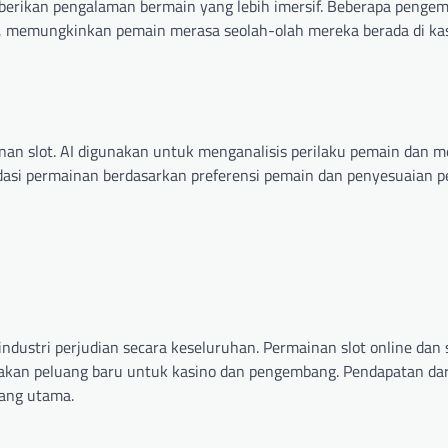
berikan pengalaman bermain yang lebih imersif. Beberapa pengem
, memungkinkan pemain merasa seolah-olah mereka berada di kas
n slot. AI digunakan untuk menganalisis perilaku pemain dan 
dasi permainan berdasarkan preferensi pemain dan penyesuaian 
ndustri perjudian secara keseluruhan. Permainan slot online dan 
akan peluang baru untuk kasino dan pengembang. Pendapatan dar
bang utama.