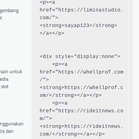
<p><a 
ngembang
href="https://liminastudio.
t
com/">
<strong>sayap123</strong>
</a></p>

<div style="display:none">

    <p><a 
main untuk
href="https://whellprof.com
edia
/">
slot
<strong>https://whellprof.c
om/</strong></a></p>

    <p><a 
href="https://rideitnews.co
m/">
menggunakan
<strong>https://rideitnews.
tis dan
com/</strong></a></p>
